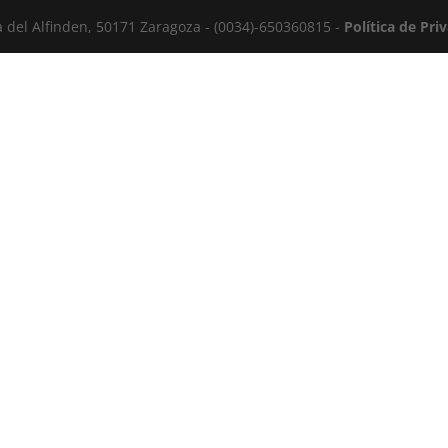
la del Alfinden, 50171 Zaragoza - (0034)-650360815 -
Política de Pri