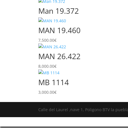
Man 19.372
MAN 19.460
7,500.00
€
MAN 26.422
8,000.00
€
MB 1114
3,000.00
€
Calle del Laurel ,nave 1, Poligono BTV la pueb