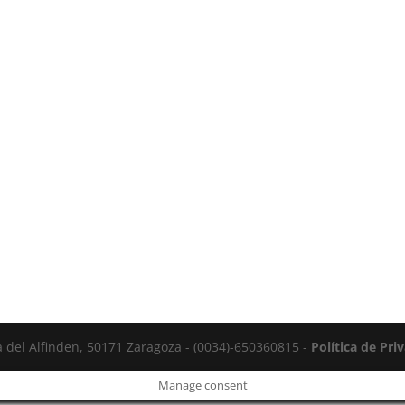
la del Alfinden, 50171 Zaragoza - (0034)-650360815 -
Política de Pri
Manage consent