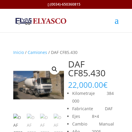
(0034)-650360815
Inicio
/
Camiones
/ DAF CF85.430
DAF
CF85.430
22,000.00
€
Kilometraje
384
000
Fabricante
DAF
Ejes
8×4
Cambio
Manual
Año
2005