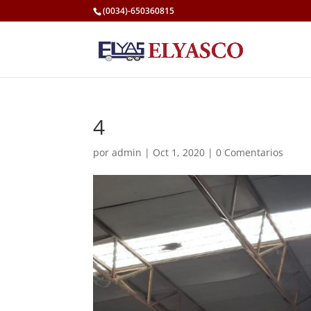
(0034)-650360815
4
por
admin
|
Oct 1, 2020
|
0 Comentarios