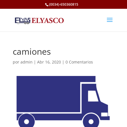
(0034)-650360815
camiones
por
admin
|
Abr 16, 2020
|
0 Comentarios