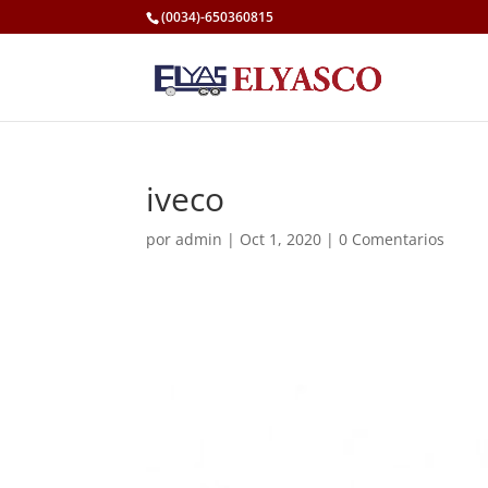
(0034)-650360815
iveco
por
admin
|
Oct 1, 2020
|
0 Comentarios