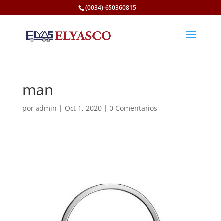
(0034)-650360815
man
por
admin
|
Oct 1, 2020
|
0 Comentarios